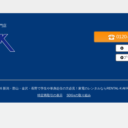
門店
0120
プ
26
新潟・郡山・金沢・長野で学生や単身赴任の方必見！家電のレンタルならRENTAL-K
All 
特定商取引の表示
SDGsの取り組み