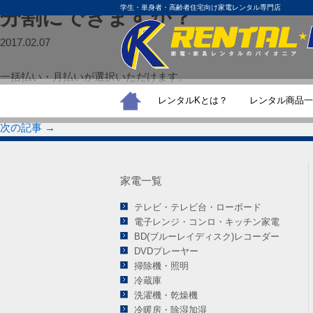
学生・単身者・高齢者住宅向け家電レンタル専門店
分割にできますか？
2017.02.07
一括払い・月払いが選択いただけます。
レンタルKとは？
レンタル商品一
←
前の記事
次の記事
→
家電一覧
テレビ・テレビ台・ローボード
電子レンジ・コンロ・キッチン家電
BD(ブルーレイディスク)レコーダー
DVDプレーヤー
掃除機・照明
冷蔵庫
洗濯機・乾燥機
冷暖房・除湿加湿