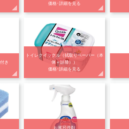
価格･詳細を見る
トイレクイックル（拭取りペーパー（本
付き
体＋詰替））
価格･詳細を見る
お風呂洗剤