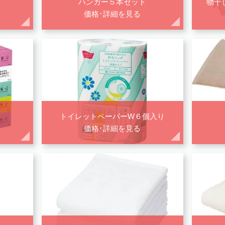
ハンガー５本セット
物干
価格･詳細を見る
トイレットペーパーW６個入り
価格･詳細を見る