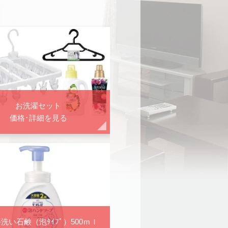
お洗濯セット
価格･詳細を見る
洗い石鹸（泡ﾀｲﾌﾟ）500ｍｌ