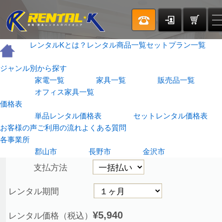
レンタルKとは？
レンタル商品一覧
セットプラン一覧
TOP
靴乾燥機
ジャンル別から探す
家電一覧
家具一覧
販売品一覧
オフィス家具一覧
価格表
商品詳細
単品レンタル価格表
セットレンタル価格表
お客様の声
ご利用の流れ
よくある質問
靴乾燥機
各事業所
郡山市
長野市
金沢市
支払方法
レンタル期間
¥5,940
レンタル価格（税込）