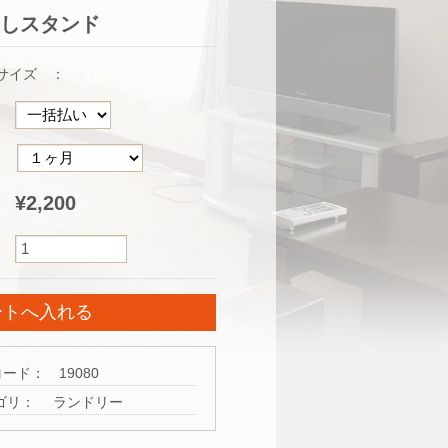
干しスタンド
サイズ ：
¥2,200
）
コード：
19080
テゴリ：
ランドリー